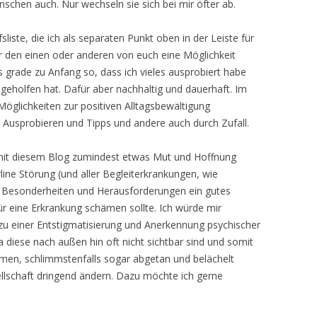
chen auch. Nur wechseln sie sich bei mir öfter ab.
sliste, die ich als separaten Punkt oben in der Leiste für
 für den einen oder anderen von euch eine Möglichkeit
es grade zu Anfang so, dass ich vieles ausprobiert habe
h geholfen hat. Dafür aber nachhaltig und dauerhaft. Im
öglichkeiten zur positiven Alltagsbewältigung
usprobieren und Tipps und andere auch durch Zufall.
 mit diesem Blog zumindest etwas Mut und Hoffnung
ne Störung (und aller Begleiterkrankungen, wie
er Besonderheiten und Herausforderungen ein gutes
r eine Erkrankung schämen sollte. Ich würde mir
u einer Entstigmatisierung und Anerkennung psychischer
 diese nach außen hin oft nicht sichtbar sind und somit
en, schlimmstenfalls sogar abgetan und belächelt
ellschaft dringend ändern. Dazu möchte ich gerne